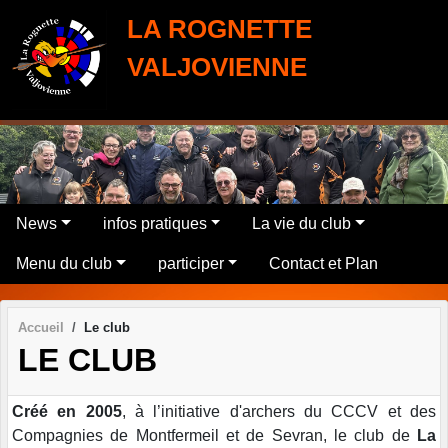
Panneau de gestion des cookies
LA ROGNETTE
VALJOVIENNE
News
infos pratiques
La vie du club
Menu du club
participer
Contact et Plan
Accueil
Le club
LE CLUB
Créé en 2005
, à l’initiative d'archers du CCCV et des
Compagnies de Montfermeil et de Sevran, le club de
La