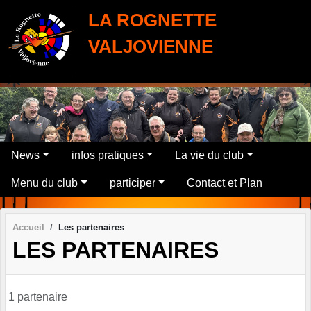
Panneau de gestion des cookies
LA ROGNETTE
VALJOVIENNE
News
infos pratiques
La vie du club
Menu du club
participer
Contact et Plan
Accueil
Les partenaires
LES PARTENAIRES
1 partenaire