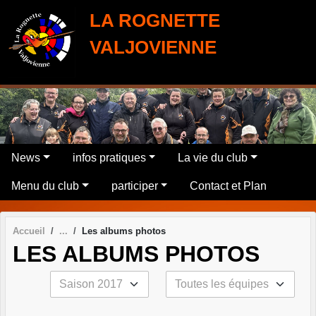
Panneau de gestion des cookies
LA ROGNETTE
VALJOVIENNE
News
infos pratiques
La vie du club
Menu du club
participer
Contact et Plan
Accueil
Les albums photos
LES ALBUMS PHOTOS