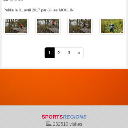
Publié le
01 avril 2017
par
Gilles MOULIN
1
2
3
»
SPORTS
REGIONS
232510
visites