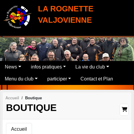
Panneau de gestion des cookies
LA ROGNETTE
VALJOVIENNE
News
infos pratiques
La vie du club
Menu du club
participer
Contact et Plan
Accueil
Boutique
BOUTIQUE
Accueil