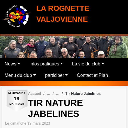
Panneau de gestion des cookies
LA ROGNETTE
VALJOVIENNE
News
infos pratiques
La vie du club
Menu du club
participer
Contact et Plan
Le
dimanche
Accueil
Tir Nature Jabelines
19
TIR NATURE
MARS
2023
JABELINES
Le
dimanche
19
mars
2023