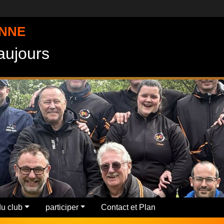
ENNE
Vaujours
u club
participer
Contact et Plan