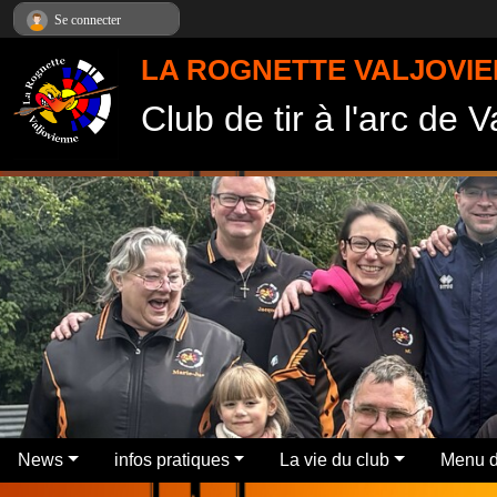
Panneau de gestion des cookies
Se connecter
LA ROGNETTE VALJOVI
Club de tir à l'arc de 
News
infos pratiques
La vie du club
Menu d